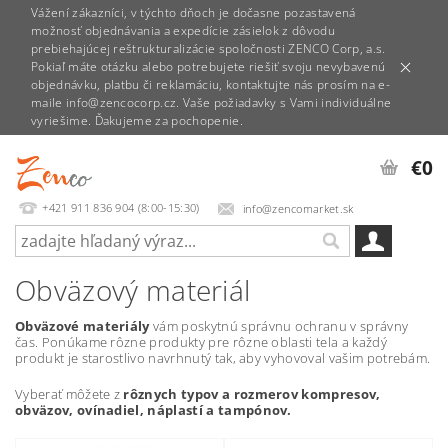
Vážení zákazníci, v týchto dňoch je dočasne pozastavená
možnosť objednávania a expedície zásielok z dôvodu
prebiehajúcej reštrukturalizácie spoločnosti ZENCO Corp, a.s.
Pokiaľ máte otázku alebo potrebujete riešiť svoju nevybavenú
objednávku, platbu či reklamáciu, kontaktujte nás prosím na e-
maile info@zencocorp.cz. Vaše požiadavky s Vami individuálne
vyriešime. Ďakujeme za pochopenie.
€0
+421 911 836 904 (8:00-15:30)
info@zencomarket.sk
Obväzový materiál
Obväzové materiály
vám poskytnú správnu ochranu v správny
čas. Ponúkame rôzne produkty pre rôzne oblasti tela a každý
produkt je starostlivo navrhnutý tak, aby vyhovoval vašim potrebám.
Vyberať môžete z
rôznych typov a rozmerov kompresov,
obväzov, ovínadiel, náplastí a tampónov.