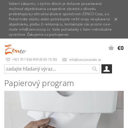
Vážení zákazníci, v týchto dňoch je dočasne pozastavená
možnosť objednávania a expedície zásielok z dôvodu
prebiehajúcej reštrukturalizácie spoločnosti ZENCO Corp, a.s.
Pokiaľ máte otázku alebo potrebujete riešiť svoju nevybavenú
objednávku, platbu či reklamáciu, kontaktujte nás prosím na e-
maile info@zencocorp.cz. Vaše požiadavky s Vami individuálne
vyriešime. Ďakujeme za pochopenie.
€0
+421 911 836 904 (8:00-15:30)
info@zencomarket.sk
Papierový program