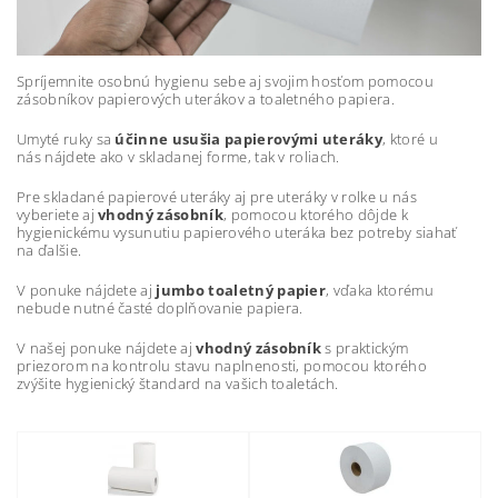
Spríjemnite osobnú hygienu sebe aj svojim hosťom pomocou
zásobníkov papierových uterákov a toaletného papiera.
Umyté ruky sa
účinne usušia papierovými uteráky
, ktoré u
nás nájdete ako v skladanej forme, tak v roliach.
Pre skladané papierové uteráky aj pre uteráky v rolke u nás
vyberiete aj
vhodný zásobník
, pomocou ktorého dôjde k
hygienickému vysunutiu papierového uteráka bez potreby siahať
na ďalšie.
V ponuke nájdete aj
jumbo toaletný papier
, vďaka ktorému
nebude nutné časté doplňovanie papiera.
V našej ponuke nájdete aj
vhodný zásobník
s praktickým
priezorom na kontrolu stavu naplnenosti, pomocou ktorého
zvýšite hygienický štandard na vašich toaletách.