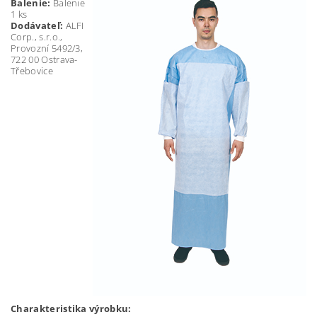
Balenie:
Balenie
1 ks
Dodávateľ:
ALFI
Corp., s.r.o.,
Provozní 5492/3,
722 00 Ostrava-
Třebovice
Charakteristika výrobku: