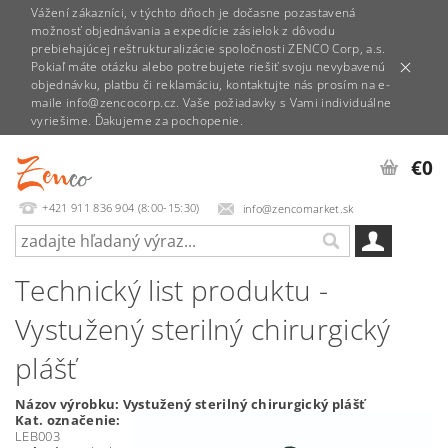
Vážení zákazníci, v týchto dňoch je dočasne pozastavená
možnosť objednávania a expedície zásielok z dôvodu
prebiehajúcej reštrukturalizácie spoločnosti ZENCO Corp, a.s.
Pokiaľ máte otázku alebo potrebujete riešiť svoju nevybavenú
objednávku, platbu či reklamáciu, kontaktujte nás prosím na e-
maile info@zencocorp.cz. Vaše požiadavky s Vami individuálne
vyriešime. Ďakujeme za pochopenie.
€0
+421 911 836 904 (8:00-15:30)
info@zencomarket.sk
Technický list produktu -
Vystužený sterilný chirurgický
plášť
Názov výrobku: Vystužený sterilný chirurgický plášť
Kat. označenie:
LEB003