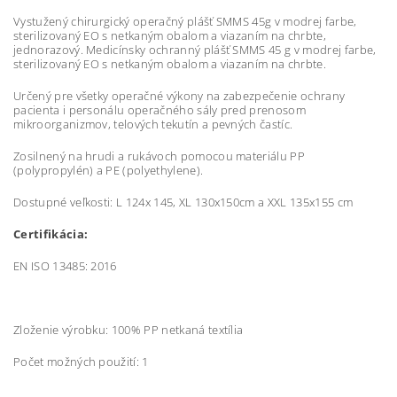
Vystužený chirurgický operačný plášť SMMS 45g v modrej farbe,
sterilizovaný EO s netkaným obalom a viazaním na chrbte,
jednorazový. Medicínsky ochranný plášť SMMS 45 g v modrej farbe,
sterilizovaný EO s netkaným obalom a viazaním na chrbte.
Určený pre všetky operačné výkony na zabezpečenie ochrany
pacienta i personálu operačného sály pred prenosom
mikroorganizmov, telových tekutín a pevných častíc.
Zosilnený na hrudi a rukávoch pomocou materiálu PP
(polypropylén) a PE (polyethylene).
Dostupné veľkosti: L 124x 145, XL 130x150cm a XXL 135x155 cm
Certifikácia:
EN ISO 13485: 2016
Zloženie výrobku: 100% PP netkaná textília
Počet možných použití: 1