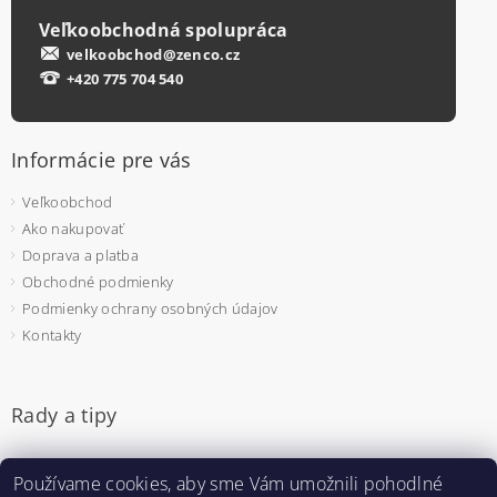
Veľkoobchodná spolupráca
velkoobchod@zenco.cz
+420 775 704 540
Informácie pre vás
Veľkoobchod
Ako nakupovať
Doprava a platba
Obchodné podmienky
Podmienky ochrany osobných údajov
Kontakty
Rady a tipy
Jednorazové rukavice - na čo si dať pozor pri výbere
Používame cookies, aby sme Vám umožnili pohodlné
Pulzný oximeter - prečo sa bude hodiť aj u vás doma