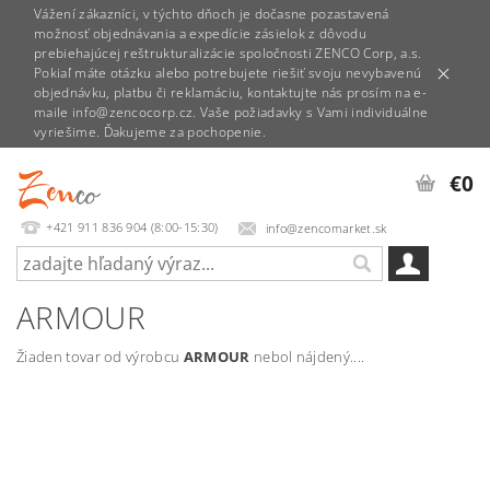
Vážení zákazníci, v týchto dňoch je dočasne pozastavená
možnosť objednávania a expedície zásielok z dôvodu
prebiehajúcej reštrukturalizácie spoločnosti ZENCO Corp, a.s.
Pokiaľ máte otázku alebo potrebujete riešiť svoju nevybavenú
objednávku, platbu či reklamáciu, kontaktujte nás prosím na e-
maile info@zencocorp.cz. Vaše požiadavky s Vami individuálne
vyriešime. Ďakujeme za pochopenie.
€0
+421 911 836 904 (8:00-15:30)
info@zencomarket.sk
ARMOUR
Žiaden tovar od výrobcu
ARMOUR
nebol nájdený....