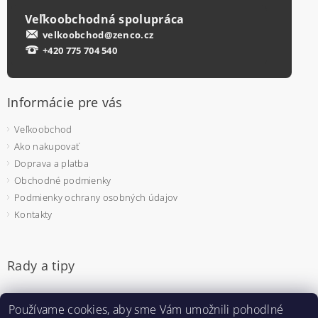
Veľkoobchodná spolupráca
velkoobchod@zenco.cz
+420 775 704 540
Informácie pre vás
Veľkoobchod
Ako nakupovať
Doprava a platba
Obchodné podmienky
Podmienky ochrany osobných údajov
Kontakty
Rady a tipy
Jednorazové rukavice - na čo si dať pozor pri výbere
Používame cookies, aby sme Vám umožnili pohodlné
Pulzný oximeter - prečo sa bude hodiť aj u vás doma