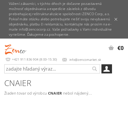
Vážení zákazníci, v týchto dňoch je dočasne pozastavená
možnosť objednávania a expedície zásielok z dôvodu
prebiehajúcej reštrukturalizácie spoločnosti ZENCO Corp, a.s.
Pokiaľ máte otázku alebo potrebujete riešiť svoju nevybavenú
objednávku, platbu či reklamáciu, kontaktujte nás prosím na e-
maile info@zencocorp.cz. Vaše požiadavky s Vami individuálne
vyriešime. Ďakujeme za pochopenie.
€0
+421 911 836 904 (8:00-15:30)
info@zencomarket.sk
CNAIER
Žiaden tovar od výrobcu
CNAIER
nebol nájdený....