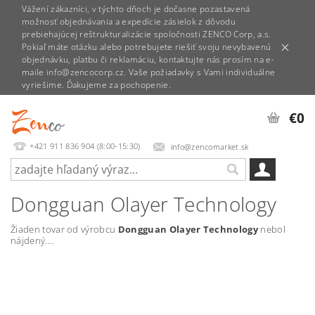
Vážení zákazníci, v týchto dňoch je dočasne pozastavená
možnosť objednávania a expedície zásielok z dôvodu
prebiehajúcej reštrukturalizácie spoločnosti ZENCO Corp, a.s.
Pokiaľ máte otázku alebo potrebujete riešiť svoju nevybavenú
objednávku, platbu či reklamáciu, kontaktujte nás prosím na e-
maile info@zencocorp.cz. Vaše požiadavky s Vami individuálne
vyriešime. Ďakujeme za pochopenie.
€0
+421 911 836 904 (8:00-15:30)
info@zencomarket.sk
Dongguan Olayer Technology
Žiaden tovar od výrobcu
Dongguan Olayer Technology
nebol
nájdený....