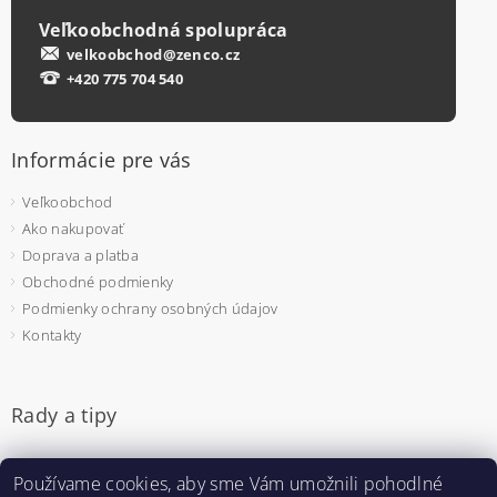
Veľkoobchodná spolupráca
velkoobchod@zenco.cz
+420 775 704 540
Informácie pre vás
Veľkoobchod
Ako nakupovať
Doprava a platba
Obchodné podmienky
Podmienky ochrany osobných údajov
Kontakty
Rady a tipy
Jednorazové rukavice - na čo si dať pozor pri výbere
Používame cookies, aby sme Vám umožnili pohodlné
Pulzný oximeter - prečo sa bude hodiť aj u vás doma