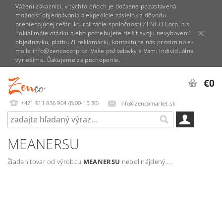
Vážení zákazníci, v týchto dňoch je dočasne pozastavená
možnosť objednávania a expedície zásielok z dôvodu
prebiehajúcej reštrukturalizácie spoločnosti ZENCO Corp, a.s.
Pokiaľ máte otázku alebo potrebujete riešiť svoju nevybavenú
objednávku, platbu či reklamáciu, kontaktujte nás prosím na e-
maile info@zencocorp.cz. Vaše požiadavky s Vami individuálne
vyriešime. Ďakujeme za pochopenie.
€0
+421 911 836 904 (8:00-15:30)
info@zencomarket.sk
MEANERSU
Žiaden tovar od výrobcu
MEANERSU
nebol nájdený....