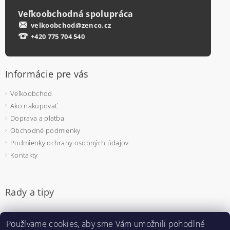
Veľkoobchodná spolupráca
velkoobchod@zenco.cz
+420 775 704 540
Informácie pre vás
Veľkoobchod
Ako nakupovať
Doprava a platba
Obchodné podmienky
Podmienky ochrany osobných údajov
Kontakty
Rady a tipy
Jednorazové rukavice - na čo si dať pozor pri výbere
Používame cookies, aby sme Vám umožnili pohodlné
Pulzný oximeter - prečo sa bude hodiť aj u vás doma