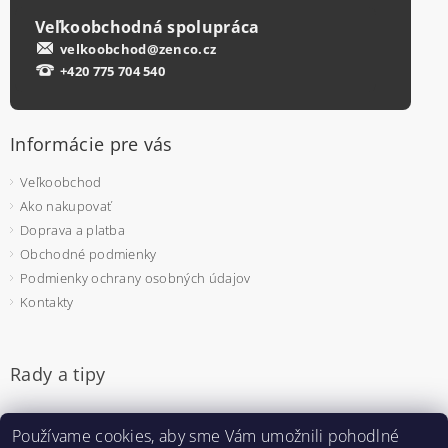
Veľkoobchodná spolupráca
velkoobchod@zenco.cz
+420 775 704 540
Informácie pre vás
Veľkoobchod
Ako nakupovať
Doprava a platba
Obchodné podmienky
Podmienky ochrany osobných údajov
Kontakty
Rady a tipy
Jednorazové rukavice - na čo si dať pozor pri výbere
Používame cookies, aby sme Vám umožnili pohodlné
Pulzný oximeter - prečo sa bude hodiť aj u vás doma