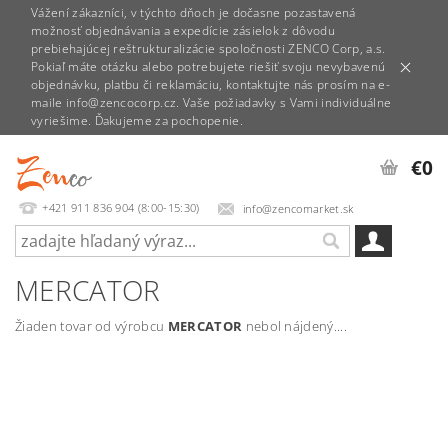
Vážení zákazníci, v týchto dňoch je dočasne pozastavená
možnosť objednávania a expedície zásielok z dôvodu
prebiehajúcej reštrukturalizácie spoločnosti ZENCO Corp, a.s.
Pokiaľ máte otázku alebo potrebujete riešiť svoju nevybavenú
objednávku, platbu či reklamáciu, kontaktujte nás prosím na e-
maile info@zencocorp.cz. Vaše požiadavky s Vami individuálne
vyriešime. Ďakujeme za pochopenie.
€0
+421 911 836 904 (8:00-15:30)
info@zencomarket.sk
MERCATOR
Žiaden tovar od výrobcu
MERCATOR
nebol nájdený....