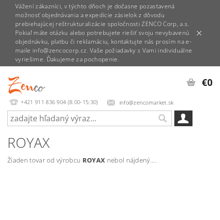
Vážení zákazníci, v týchto dňoch je dočasne pozastavená
možnosť objednávania a expedície zásielok z dôvodu
prebiehajúcej reštrukturalizácie spoločnosti ZENCO Corp, a.s.
Pokiaľ máte otázku alebo potrebujete riešiť svoju nevybavenú
objednávku, platbu či reklamáciu, kontaktujte nás prosím na e-
maile info@zencocorp.cz. Vaše požiadavky s Vami individuálne
vyriešime. Ďakujeme za pochopenie.
€0
+421 911 836 904 (8:00-15:30)
info@zencomarket.sk
ROYAX
Žiaden tovar od výrobcu
ROYAX
nebol nájdený....