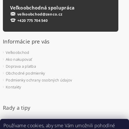
Veľkoobchodná spolupráca
velkoobchod@zenco.cz
+420 775 704 540
Informácie pre vás
Veľkoobchod
Ako nakupovať
Doprava a platba
Obchodné podmienky
Podmienky ochrany osobných údajov
Kontakty
Rady a tipy
Jednorazové rukavice - na čo si dať pozor pri výbere
Používame cookies, aby sme Vám umožnili pohodlné
Pulzný oximeter - prečo sa bude hodiť aj u vás doma