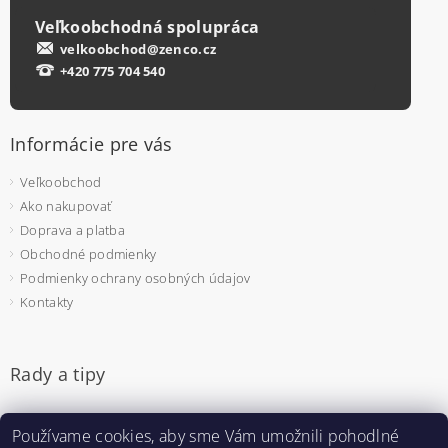
Veľkoobchodná spolupráca
velkoobchod@zenco.cz
+420 775 704 540
Informácie pre vás
Veľkoobchod
Ako nakupovať
Doprava a platba
Obchodné podmienky
Podmienky ochrany osobných údajov
Kontakty
Rady a tipy
Jednorazové rukavice - na čo si dať pozor pri výbere
Používame cookies, aby sme Vám umožnili pohodlné
Pulzný oximeter - prečo sa bude hodiť aj u vás doma