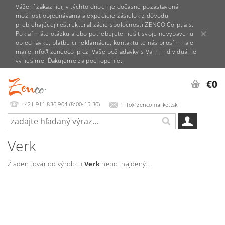
Vážení zákazníci, v týchto dňoch je dočasne pozastavená
možnosť objednávania a expedície zásielok z dôvodu
prebiehajúcej reštrukturalizácie spoločnosti ZENCO Corp, a.s.
Pokiaľ máte otázku alebo potrebujete riešiť svoju nevybavenú
objednávku, platbu či reklamáciu, kontaktujte nás prosím na e-
maile info@zencocorp.cz. Vaše požiadavky s Vami individuálne
vyriešime. Ďakujeme za pochopenie.
€0
+421 911 836 904 (8:00-15:30)
info@zencomarket.sk
Verk
Žiaden tovar od výrobcu
Verk
nebol nájdený....