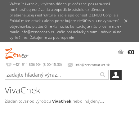
Vážení zákazníci, v týchto dňoch je dočasne pozastavená
možnosť objednávania a expedície zásielok z dôvodu
prebiehajúcej reštrukturalizácie spoločnosti ZENCO Corp, a.s.
Pokiaľ máte otázku alebo potrebujete riešiť svoju nevybavenú
objednávku, platbu či reklamáciu, kontaktujte nás prosím na e-
maile info@zencocorp.cz. Vaše požiadavky s Vami individuálne
vyriešime. Ďakujeme za pochopenie.
€0
+421 911 836 904 (8:00-15:30)
info@zencomarket.sk
VivaChek
Žiaden tovar od výrobcu
VivaChek
nebol nájdený....