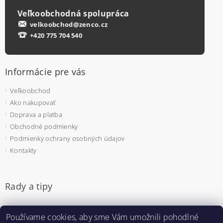
Veľkoobchodná spolupráca
velkoobchod@zenco.cz
+420 775 704 540
Informácie pre vás
Veľkoobchod
Ako nakupovať
Doprava a platba
Obchodné podmienky
Podmienky ochrany osobných údajov
Kontakty
Rady a tipy
Jednorazové rukavice - na čo si dať pozor pri výbere
Používame cookies, aby sme Vám umožnili pohodlné
Pulzný oximeter - prečo sa bude hodiť aj u vás doma