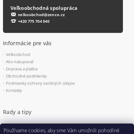
Veľkoobchodná spolupráca
velkoobchod@zenco.cz
+420 775 704 540
Informácie pre vás
Veľkoobchod
Ako nakupovať
Doprava a platba
Obchodné podmienky
Podmienky ochrany osobných údajov
Kontakty
Rady a tipy
Jednorazové rukavice - na čo si dať pozor pri výbere
Používame cookies, aby sme Vám umožnili pohodlné
Pulzný oximeter - prečo sa bude hodiť aj u vás doma