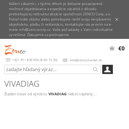
Vážení zákazníci, v týchto dňoch je dočasne pozastavená
možnosť objednávania a expedície zásielok z dôvodu
prebiehajúcej reštrukturalizácie spoločnosti ZENCO Corp, a.s.
Pokiaľ máte otázku alebo potrebujete riešiť svoju nevybavenú
objednávku, platbu či reklamáciu, kontaktujte nás prosím na e-
maile info@zencocorp.cz. Vaše požiadavky s Vami individuálne
vyriešime. Ďakujeme za pochopenie.
€0
+421 911 836 904 (8:00-15:30)
info@zencomarket.sk
VIVADIAG
Žiaden tovar od výrobcu
VIVADIAG
nebol nájdený....